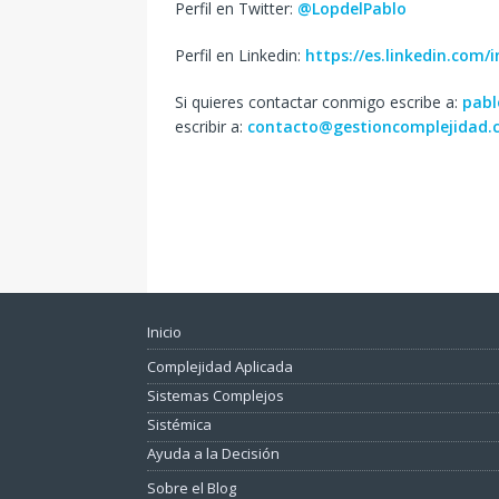
Perfil en Twitter:
@LopdelPablo
Perfil en Linkedin:
https://es.linkedin.com/
Si quieres contactar conmigo escribe a:
pabl
escribir a:
contacto@gestioncomplejidad.
Inicio
Complejidad Aplicada
Sistemas Complejos
Sistémica
Ayuda a la Decisión
Sobre el Blog