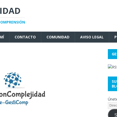
JIDAD
 COMPRENSIÓN
MÍ
CONTACTO
COMUNIDAD
AVISO LEGAL
P
GE
SU
BL
Únete
S