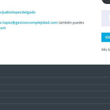
in/pablolopezdelgado
o.lopez@gestioncomplejidad.com
también puedes
com
SÍ
Mis t