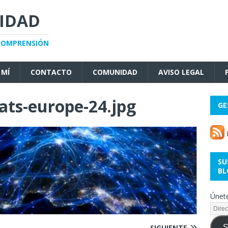
JIDAD
 COMPRENSIÓN
 MÍ
CONTACTO
COMUNIDAD
AVISO LEGAL
ats-europe-24.jpg
GE
SU
BL
Únete
S
SIGUIENTE