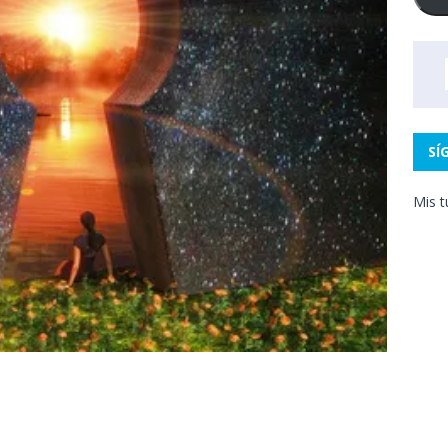
SÍ
Mis t