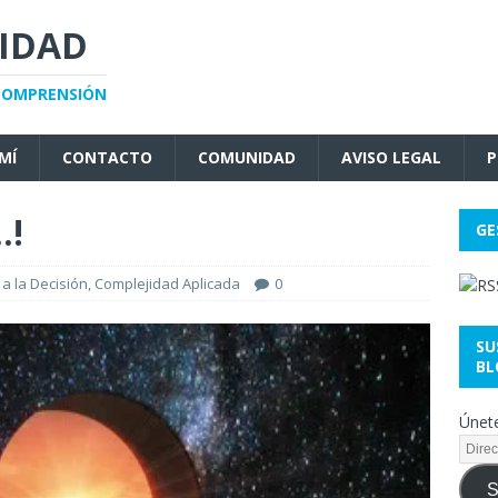
JIDAD
 COMPRENSIÓN
MÍ
CONTACTO
COMUNIDAD
AVISO LEGAL
P
.!
GE
a la Decisión
,
Complejidad Aplicada
0
SU
BL
Únete
S