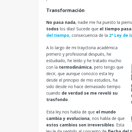
Transformación
No pasa nada
, nadie me ha puesto la pier
todos
los días! Sucede que
el tiempo pasa
del tiempo,
consecuencia de la
2ª Ley de 
A lo largo de mi trayctoria académica
primero y profesional después, he
estudiado, he leído y he tratado mucho
con la
termodinámica
, pero tengo que
decir, que aunque conozco esta ley
desde el principio de mis estudios, ha
sido desde no hace demasiado tiempo
cuando
de verdad se me reveló su
trasfondo
.
Esta ley nos habla de que
el mundo
cambia y evoluciona
, nos habla de que
estos cambios son irreversibles
. Esta
ley le da sentido al concepto de
flecha del