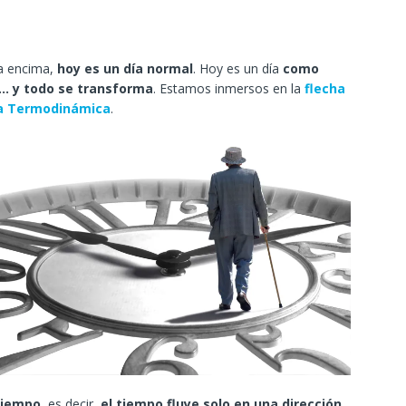
na encima,
hoy es un día normal
. Hoy es un día
como
… y todo se transforma
. Estamos inmersos en la
flecha
la Termodinámica
.
 tiempo
, es decir,
el tiempo fluye solo en una dirección
,