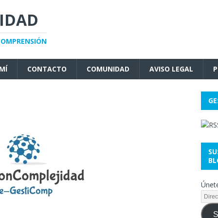
JIDAD
 COMPRENSIÓN
MÍ
CONTACTO
COMUNIDAD
AVISO LEGAL
P
GE
SU
BL
Únete
S