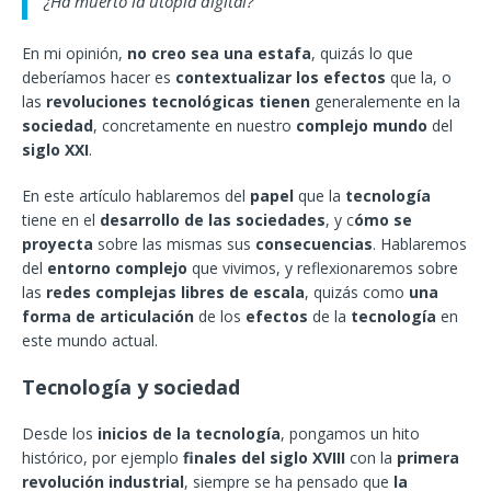
¿Ha muerto la utopía digital?
En mi opinión,
no creo sea una estafa
, quizás lo que
deberíamos hacer es
contextualizar los efectos
que la, o
las
revoluciones tecnológicas tienen
generalemente en la
sociedad
, concretamente en nuestro
complejo mundo
del
siglo XXI
.
En este artículo hablaremos del
papel
que la
tecnología
tiene en el
desarrollo de las sociedades
, y c
ómo se
proyecta
sobre las mismas sus
consecuencias
. Hablaremos
del
entorno complejo
que vivimos, y reflexionaremos sobre
las
redes complejas libres de escala
, quizás como
una
forma de articulación
de los
efectos
de la
tecnología
en
este mundo actual.
Tecnología y sociedad
Desde los
inicios de la tecnología
, pongamos un hito
histórico, por ejemplo
finales del siglo XVIII
con la
primera
revolución industrial
, siempre se ha pensado que
la