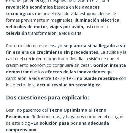
expone que en el siglo después de la Guerra Civil, una
revolución económica
basada en los
avances
tecnológicos
mejoró el nivel de vida estadounidense de
formas previamente inimaginables.
Iluminación eléctrica
,
vehículos de motor
,
viajes por avión
, así como la
televisión
transformaron la vida diaria.
Por otro lado en este ensayo
se plantea si ha llegado a su
fin esa era de crecimiento sin precedentes
. La subida y la
caída del crecimiento americano desafía la visión de que el
crecimiento económico continuará sin cesar.
Gordon intenta
demostrar
que los
efectos de las innovaciones
que
cambiaron la vida entre 1870 y 1970
no puede repetirse
con
los efecto de la
actual revolución tecnológica.
Dos cuestiones para explicarlo:
Bien, no pasemos del
Tecno Optimismo
al
Tecno
Pesimismo
. Reflexionemos, y hagamos como en el eslogan
de este blog
«La solución pasa por una adecuada
comprensión»
.